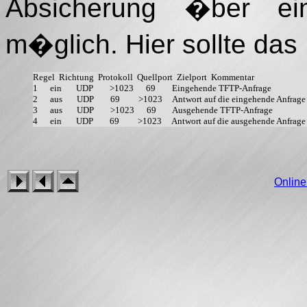
Absicherung �ber eine
m�glich. Hier sollte das
Regel  Richtung  Protokoll  Quellport  Zielport  Kommentar                          
1      ein       UDP        >1023      69        Eingehende TFTP-Anfrage            

2      aus       UDP        69         >1023     Antwort auf die eingehende Anfrage 
3      aus       UDP        >1023      69        Ausgehende TFTP-Anfrage            

Onlin