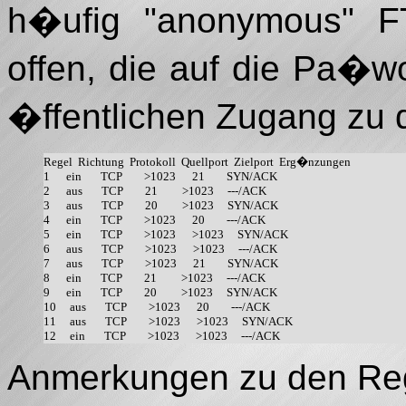
h�ufig "anonymous" FT
offen, die auf die Pa�wo
�ffentlichen Zugang zu 
Regel  Richtung  Protokoll  Quellport  Zielport  Erg�nzungen

1      ein       TCP        >1023      21        SYN/ACK

2      aus       TCP        21         >1023     ---/ACK

3      aus       TCP        20         >1023     SYN/ACK 

4      ein       TCP        >1023      20        ---/ACK

5      ein       TCP        >1023      >1023     SYN/ACK 

6      aus       TCP        >1023      >1023     ---/ACK

7      aus       TCP        >1023      21        SYN/ACK

8      ein       TCP        21         >1023     ---/ACK

9      ein       TCP        20         >1023     SYN/ACK 

10     aus       TCP        >1023      20        ---/ACK

11     aus       TCP        >1023      >1023     SYN/ACK 

Anmerkungen zu den Re