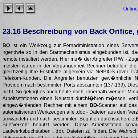
Onlin
23.16 Beschreibung von Back Orifice,
BO
ist ein Werkzeug zur Fernadministration eines Servers
irgendwie so in den Startmechanismus eingebunden ist, 
remote installiert werden. Hier mu� der Angreifer R/W - Zu
meisten waren in der Vergangenheit Rechner betroffen, die
gleichzeitig Ihre Festplatte allgemein via NetBIOS (over T
Telekom-Kunden. Die Angreifer benutzten gew�hnliche 
Providern nach bestimmten Ports abscannten (137-139). Dies
nicht. So gelingt es auch heute noch, innerhalb weniger M
Arbeitsstationen einen Neustart durchf�hren m�ssen, ver
eingew�hlenden Rechner mit einem
BO
-Scanner auf da
automatisierten Werkzeugen alle .doc - Dateien aus dem Ver
umwandeln und nach bestimmten Begriffen durchsuchen, z.B
Briefverkehr benutzt werden. Diese Arbeitsstation sc
.doc
Laufwerksbuchstaben
Dateien zu finden. Die Wahrsche
Dokumente des Chefs oder der Sekret�rin auf seiner Festplatt