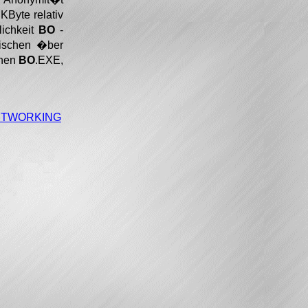
KByte relativ
lichkeit
BO
-
wischen �ber
chen
BO
.EXE,
NETWORKING