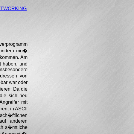
NETWORKING
rverprogramm
 sondern mu�
 bekommen. Am
t haben, und
 insbesondere
Adressen von
bbar war oder
ieren. Da die
die sich neu
ngreifer mit
ren, in ASCII
sch�ftlichen
auf anderen
ich s�mtliche
er Anonymit�t