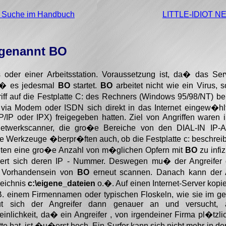
e Suche im Handbuch
LITTLE-IDIOT 
 genannt
BO
 oder einer Arbeitsstation. Voraussetzung ist, da� das Se
da� es jedesmal
BO
startet.
BO
arbeitet nicht wie ein Virus,
griff auf die Festplatte C: des Rechners (Windows 95/98/NT)
 via Modem oder ISDN sich direkt in das Internet eingew�hl
CP/IP oder IPX) freigegeben hatten. Ziel von Angriffen waren
Netwerkscanner, die gro�e Bereiche von den DIAL-IN IP-
e Werkzeuge �berpr�ften auch, ob die Festplatte c: beschrei
inuten eine gro�e Anzahl von m�glichen Opfern mit
BO
zu infiz
liert sich deren IP - Nummer. Deswegen mu� der Angreifer 
s Vorhandensein von
BO
erneut scannen. Danach kann der A
zeichnis
c:\eigene_dateien
o.�. Auf einen Internet-Server kopie
. einem Firmennamen oder typischen Floskeln, wie sie im ge
haut sich der Angreifer dann genauer an und versucht, 
inlichkeit, da� ein Angreifer , von irgendeiner Firma pl�tzl
e hat, ist �u�erst hoch. Ein Surfer kann sich nicht mehr in d