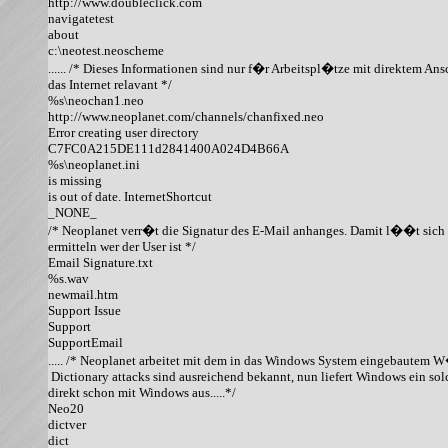
http://www.doubleclick.com

navigatetest

about

c:\neotest.neoscheme

...... /* Dieses Informationen sind nur f�r Arbeitspl�tze mit direktem An
das Internet relavant */ 

%s\neochan1.neo

http://www.neoplanet.com/channels/chanfixed.neo

Error creating user directory

C7FC0A215DE111d2841400A024D4B66A

%s\neoplanet.ini

is missing

is out of date. InternetShortcut

_NONE_

/* Neoplanet verr�t die Signatur des E-Mail anhanges. Damit l��t sich

ermitteln wer der User ist */

Email Signature.txt

%s.wav

newmail.htm

Support Issue

Support

SupportEmail

..... /* Neoplanet arbeitet mit dem in das Windows System eingebautem W
 Dictionary attacks sind ausreichend bekannt, nun liefert Windows ein solc
direkt schon mit Windows aus.....*/

Neo20

dictver

dict
