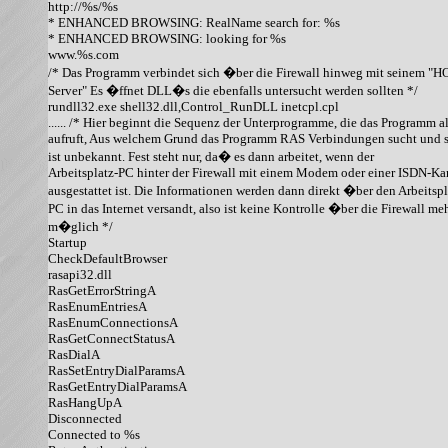
http://%s/%s

* ENHANCED BROWSING: RealName search for: %s

* ENHANCED BROWSING: looking for %s

www.%s.com

/* Das Programm verbindet sich �ber die Firewall hinweg mit seinem "H
Server" Es �ffnet DLL�s die ebenfalls untersucht werden sollten */ 

rundll32.exe shell32.dll,Control_RunDLL inetcpl.cpl

...... /* Hier beginnt die Sequenz der Unterprogramme, die das Programm al
aufruft, Aus welchem Grund das Programm RAS Verbindungen sucht und sta
ist unbekannt. Fest steht nur, da� es dann arbeitet, wenn der

Arbeitsplatz-PC hinter der Firewall mit einem Modem oder einer ISDN-Kar
ausgestattet ist. Die Informationen werden dann direkt �ber den Arbeitspla
PC in das Internet versandt, also ist keine Kontrolle �ber die Firewall meh
m�glich */

Startup

CheckDefaultBrowser

rasapi32.dll

RasGetErrorStringA

RasEnumEntriesA

RasEnumConnectionsA

RasGetConnectStatusA

RasDialA

RasSetEntryDialParamsA

RasGetEntryDialParamsA

RasHangUpA

Disconnected

Connected to %s
