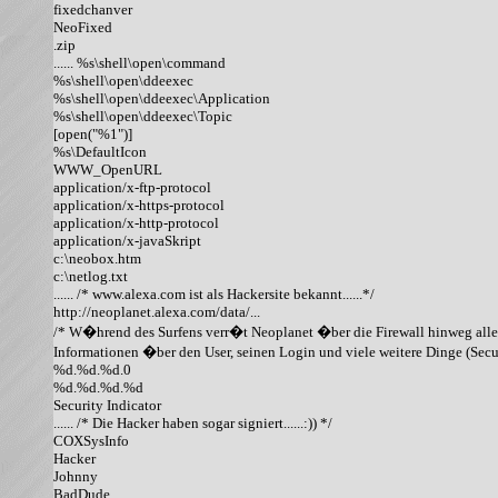
fixedchanver

NeoFixed

.zip

...... %s\shell\open\command

%s\shell\open\ddeexec

%s\shell\open\ddeexec\Application

%s\shell\open\ddeexec\Topic

[open("%1")]

%s\DefaultIcon

WWW_OpenURL

application/x-ftp-protocol

application/x-https-protocol

application/x-http-protocol

application/x-javaSkript

c:\neobox.htm

c:\netlog.txt

...... /* www.alexa.com ist als Hackersite bekannt......*/

http://neoplanet.alexa.com/data/...

/* W�hrend des Surfens verr�t Neoplanet �ber die Firewall hinweg alle

Informationen �ber den User, seinen Login und viele weitere Dinge (Securit
%d.%d.%d.0

%d.%d.%d.%d

Security Indicator

...... /* Die Hacker haben sogar signiert......:)) */

COXSysInfo

Hacker

Johnny

BadDude
