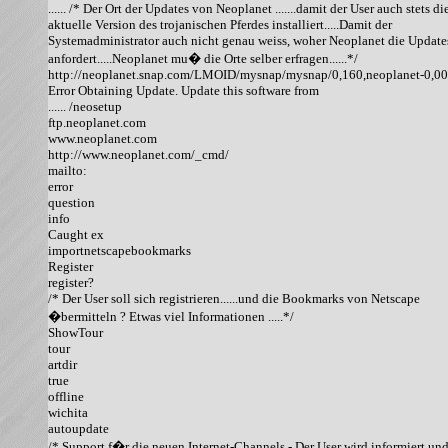
...... /* Der Ort der Updates von Neoplanet .......damit der User auch stets die
aktuelle Version des trojanischen Pferdes installiert.....Damit der

Systemadministrator auch nicht genau weiss, woher Neoplanet die Updates
anfordert.....Neoplanet mu� die Orte selber erfragen......*/

http://neoplanet.snap.com/LMOID/mysnap/mysnap/0,160,neoplanet-0,00.
Error Obtaining Update. Update this software from

...... /neosetup

ftp.neoplanet.com

www.neoplanet.com

http://www.neoplanet.com/_cmd/

mailto:

error

question

info

Caught ex

importnetscapebookmarks

Register

register?

/* Der User soll sich registrieren......und die Bookmarks von Netscape

�bermitteln ? Etwas viel Informationen .....*/

ShowTour

tour

artdir

true

offline

wichita

autoupdate

/* Support f�r die neuen Internet-Channels - Der User wird informiert und