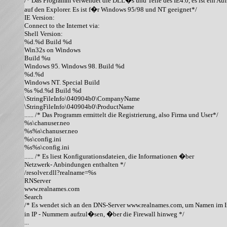
/* Das Programm verwendet die DLL�s und Teile des IE4.0, es ist ein Aufs
auf den Explorer. Es ist f�r Windows 95/98 und NT geeignet*/

IE Version: 

Connect to the Internet via: 

Shell Version: 

%d.%d Build %d

Win32s on Windows

Build %u

Windows 95. Windows 98. Build %d

%d.%d

Windows NT. Special Build

%s %d.%d Build %d

\StringFileInfo\040904b0\CompanyName

\StringFileInfo\040904b0\ProductName

...... /* Das Programm ermittelt die Registrierung, also Firma und User*/

%s\chanuser.neo

%s%s\chanuser.neo

%s\config.ini

%s%s\config.ini

...... /* Es liest Konfigurationsdateien, die Informationen �ber

Netzwerk- Anbindungen enthalten */

/resolver.dll?realname=%s

RNServer

www.realnames.com

Search

/* Es wendet sich an den DNS-Server www.realnames.com, um Namen im In
in IP - Nummern aufzul�sen, �ber die Firewall hinweg */

...
