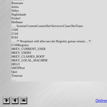
Bonesaw

Julito

Wifey

Nightshade

Friskel

Hoffman

...... System\CurrentControlSet\Services\Class\NetTrans

1500

2144

8192

...... /* Neoplanet will alles aus der Registry genau wissen.....*/

COXRegistry

HKEY_CURRENT_USER

HKEY_USERS

HKEY_CLASSES_ROOT

HKEY_LOCAL_MACHINE

HELO 

SMTPPort

Quit

Timeout

Onlin