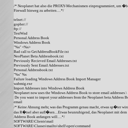
/* Neoplanet hat also die PROXY-Mechanismen einprogrammiert, um �ber
Firewall hinweg zu arbeiten.....*/

telnet://

gopher://

ftp://

TestWnd

Personal Address Book

Windows Address Book

"%s" <%s>

Bad call to GetAddressBookFile.txt

NeoPlanet Beta Addressbook.txt

Previously Recieved Email Addresses.txt

Previously Sent Email Addresses.txt

Personal Addressbook.txt

"%s" %s

Failure loading Windows Address Book Import Manager

wabmig.exe

Import Addresses into Windows Address Book

Neoplanet now uses the Windows Address Book to store email addresses.\

 Do you want to import your addresses from the Neoplanet beta Address Bo
email

/* Keine Ahnung mehr, was das Programm genau macht, etwas sp�ter wird 
das R�tsel aber aufl�sen....Etwas beunruhigend, das Neoplanet mit dem

Address Book anfangen will.....*/

SOFTWARE\Clients\mail

SOFTWARE\Classes\mailto\shell\open\command
