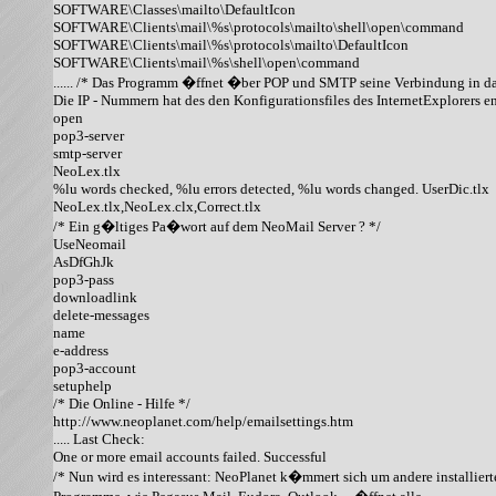
SOFTWARE\Classes\mailto\DefaultIcon

SOFTWARE\Clients\mail\%s\protocols\mailto\shell\open\command

SOFTWARE\Clients\mail\%s\protocols\mailto\DefaultIcon

SOFTWARE\Clients\mail\%s\shell\open\command

...... /* Das Programm �ffnet �ber POP und SMTP seine Verbindung in das 
Die IP - Nummern hat des den Konfigurationsfiles des InternetExplorers en
open

pop3-server

smtp-server

NeoLex.tlx

%lu words checked, %lu errors detected, %lu words changed. UserDic.tlx

NeoLex.tlx,NeoLex.clx,Correct.tlx

/* Ein g�ltiges Pa�wort auf dem NeoMail Server ? */

UseNeomail

AsDfGhJk

pop3-pass

downloadlink

delete-messages

name

e-address

pop3-account

setuphelp

/* Die Online - Hilfe */

http://www.neoplanet.com/help/emailsettings.htm

..... Last Check:

One or more email accounts failed. Successful

/* Nun wird es interessant: NeoPlanet k�mmert sich um andere installierte