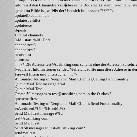
informiert den Channelserver �ber seine Bookmarks, damit Neoplanet stet
geneu im Bilde ist, wof�r der User sich interessiert ????? */

updatefixedchannels

updatespelldict

updateexe

ibpush

Did %d channels

%ld - start, %ld - End

channeltest3

channeltest2

mousetest

colortest

...... /* Die Adresse test@sushiking.com scheint eine der Adressen zu sein, a
Neoplanet Informationen sendet. Vielleicht sollte man diese Adresse in der
Firewall filtern und untersuchen...... */ 

Automatic Testing of Neoplanet Mail Client's Queuing Functionality

Queue Mail Test message #%d

Queue Mail Test

Create 50 messages to test@sushiking.com in the Outbox?

queuemailtest

Automatic Testing of Neoplanet Mail Client's Send Functionality

%A,%B %d,%Y - %H:%M:%S

Send Mail Test message #%d

test@sushiking.com

Send Mail Test

Send 50 messages to test@sushiking.com?

sendmailtest
