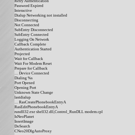
Retry Authentication

Password Expired

Interactive

Dialup Networking not installed

Disconnecting

Not Connected

SubEntry Disconnected

SubEntry Connected

Logging On Network

Callback Complete

Authentication Started

Projected

Wait for Callback

Wait For Modem Reset

Prepare for Callback

.... Device Connected

Dialing %s

Port Opened

Opening Port

Unknown State Change

lastdialup

.... RasCreatePhonebookEntryA

RasEditPhonebookEntryA

rundll32.exe shell32.dll,Control_RunDLL modem.cpl

IsNeoPlanet

InsertImage

DoSearch

CNeo20DlgAutoProxy
