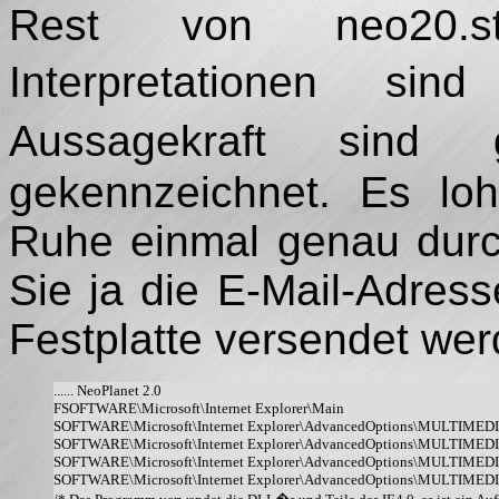
Rest von neo20.st
Interpretationen si
Aussagekraft sind 
gekennzeichnet. Es loh
Ruhe einmal genau durch
Sie ja die E-Mail-Adress
Festplatte versendet werd
...... NeoPlanet 2.0

FSOFTWARE\Microsoft\Internet Explorer\Main

SOFTWARE\Microsoft\Internet Explorer\AdvancedOptions\MULTIMED
SOFTWARE\Microsoft\Internet Explorer\AdvancedOptions\MULTIMEDI
SOFTWARE\Microsoft\Internet Explorer\AdvancedOptions\MULTIMED
SOFTWARE\Microsoft\Internet Explorer\AdvancedOptions\MULTIMED