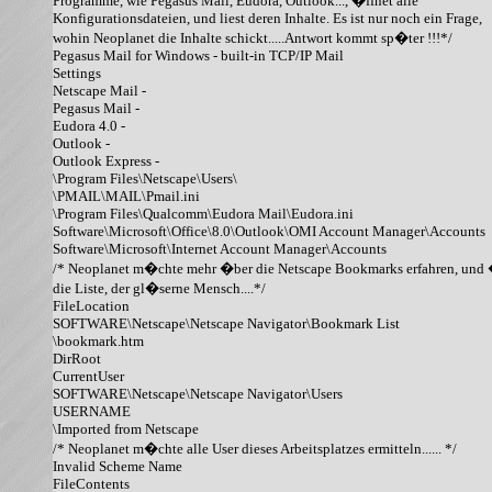
Programme, wie Pegasus Mail, Eudora, Outlook..., �ffnet alle

Konfigurationsdateien, und liest deren Inhalte. Es ist nur noch ein Frage,

wohin Neoplanet die Inhalte schickt.....Antwort kommt sp�ter !!!*/

Pegasus Mail for Windows - built-in TCP/IP Mail

Settings

Netscape Mail - 

Pegasus Mail - 

Eudora 4.0 - 

Outlook - 

Outlook Express - 

\Program Files\Netscape\Users\

\PMAIL\MAIL\Pmail.ini

\Program Files\Qualcomm\Eudora Mail\Eudora.ini

Software\Microsoft\Office\8.0\Outlook\OMI Account Manager\Accounts

Software\Microsoft\Internet Account Manager\Accounts

/* Neoplanet m�chte mehr �ber die Netscape Bookmarks erfahren, und �
die Liste, der gl�serne Mensch....*/

FileLocation

SOFTWARE\Netscape\Netscape Navigator\Bookmark List

\bookmark.htm

DirRoot

CurrentUser

SOFTWARE\Netscape\Netscape Navigator\Users

USERNAME

\Imported from Netscape

/* Neoplanet m�chte alle User dieses Arbeitsplatzes ermitteln...... */

Invalid Scheme Name

FileContents
