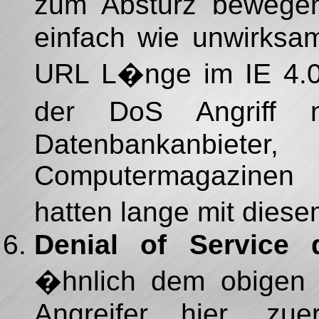
zum Absturz bewegen
einfach wie unwirksam
URL L�nge im IE 4.0,
der DoS Angriff 
Datenbankanbie
Computermagazinen 
hatten lange mit dies
Denial of Service 
�hnlich dem obigen V
Angreifer hier, zu