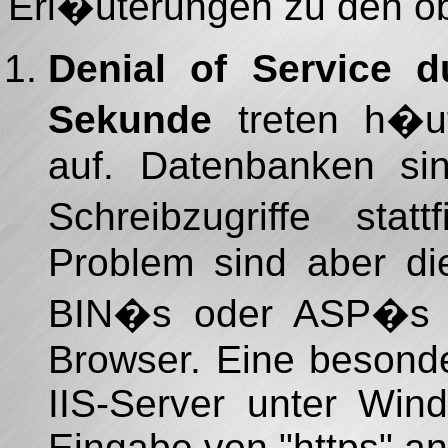
Erl�uterungen zu den o
Denial of Service d
Sekunde
treten h�uf
auf. Datenbanken sin
Schreibzugriffe sta
Problem sind aber die
BIN�s oder ASP�s 
Browser. Eine besonde
IIS-Server unter Win
Eingabe von "https" an