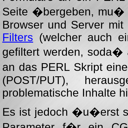
Seite �bergeben, mu� a
Browser und Server mit 
Filters
(welcher auch ein
gefiltert werden, soda� 
an das PERL Skript ei
(POST/PUT), herausg
problematische Inhalte h
Es ist jedoch �u�erst sc
Parameter f�r ein CGI