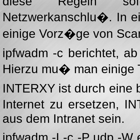
diese Regeln so
Netzwerkanschlu�. In e
einige Vorz�ge von Sca
ipfwadm -c berichtet, ab 
Hierzu mu� man einige T
INTERXY ist durch eine 
Internet zu ersetzen, 
aus dem Intranet sein.
ipfwadm -I -c -P udp -W