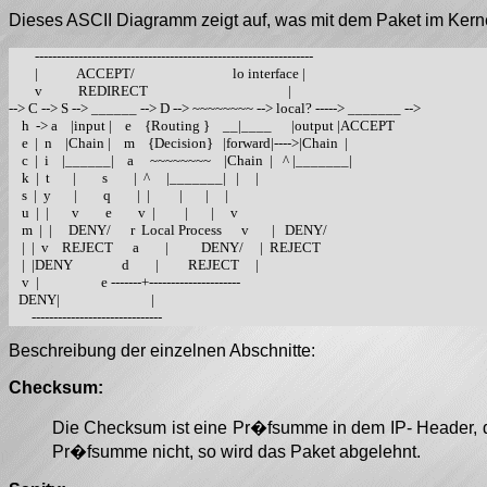
Dieses ASCII Diagramm zeigt auf, was mit dem Paket im Kerne
        ----------------------------------------------------------------

        |            ACCEPT/                              lo interface |

        v           REDIRECT                                           |

--> C --> S --> ______ --> D --> ~~~~~~~~ --> local? -----> _______ --> 

    h  -> a    |input |    e    {Routing }    __|____      |output |ACCEPT

    e  |  n    |Chain |    m    {Decision}   |forward|---->|Chain  |

    c  |  i    |______|    a     ~~~~~~~~    |Chain  |   ^ |_______|

    k  |  t       |        s        |  ^     |_______|   |     |    

    s  |  y       |        q        |  |         |       |     |    

    u  |  |       v        e        v  |         |       |     v    

    m  |  |     DENY/      r  Local Process      v       |   DENY/

    |  |  v    REJECT      a        |          DENY/     |  REJECT

    |  |DENY               d        |         REJECT     | 

    v  |                   e -------+---------------------

   DENY|                            |

Beschreibung der einzelnen Abschnitte:
Checksum:
Die Checksum ist eine Pr�fsumme in dem IP- Header, die
Pr�fsumme nicht, so wird das Paket abgelehnt.