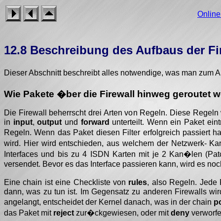
Onlin
12.8 Beschreibung des Aufbaus der Fi
Dieser Abschnitt beschreibt alles notwendige, was man zum A
Wie Pakete �ber die Firewall hinweg geroutet w
Die Firewall beherrscht drei Arten von Regeln. Diese Regel
in
input
,
output
und
forward
unterteilt. Wenn ein Paket eint
Regeln. Wenn das Paket diesen Filter erfolgreich passiert 
wird. Hier wird entschieden, aus welchem der Netzwerk- Kart
Interfaces und bis zu 4 ISDN Karten mit je 2 Kan�len (Patc
versendet. Bevor es das Interface passieren kann, wird es no
Eine chain ist eine Checkliste von
rules
, also Regeln. Jede
dann, was zu tun ist. Im Gegensatz zu anderen Firewalls wir
angelangt, entscheidet der Kernel danach, was in der chain
p
das Paket mit
reject
zur�ckgewiesen, oder mit
deny
verworfe