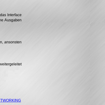
as Interface
che Ausgaben
, ansonsten
itergeleitet
NETWORKING