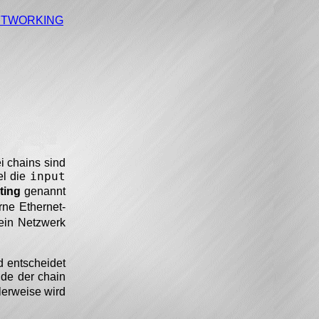
NETWORKING
i chains sind
input
el die
ting
genannt
rne Ethernet-
 ein Netzwerk
 entscheidet
nde der chain
lerweise wird