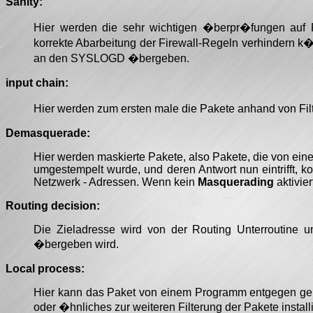
Sanity:
Hier werden die sehr wichtigen �berpr�fungen auf P
korrekte Abarbeitung der Firewall-Regeln verhindern k�nn
an den SYSLOGD �bergeben.
input chain:
Hier werden zum ersten male die Pakete anhand von Fil
Demasquerade:
Hier werden maskierte Pakete, also Pakete, die von ein
umgestempelt wurde, und deren Antwort nun eintrifft, k
Netzwerk - Adressen. Wenn kein
Masquerading
aktivier
Routing decision:
Die Zieladresse wird von der Routing Unterroutine u
�bergeben wird.
Local process:
Hier kann das Paket von einem Programm entgegen geno
oder �hnliches zur weiteren Filterung der Pakete instal