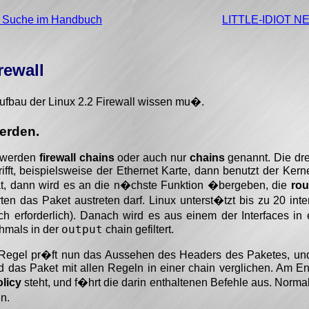
e Suche im Handbuch
LITTLE-IDIOT 
rewall
ufbau der Linux 2.2 Firewall wissen mu�.
erden.
n werden
firewall chains
oder auch nur
chains
genannt. Die dre
rifft, beispielsweise der Ethernet Karte, dann benutzt der Kern
hat, dann wird es an die n�chste Funktion �bergeben, die
rou
en das Paket austreten darf. Linux unterst�tzt bis zu 20 inte
h erforderlich). Danach wird es aus einem der Interfaces in
output
chmals in der
chain gefiltert.
 Regel pr�ft nun das Aussehen des Headers des Paketes, und
d das Paket mit allen Regeln in einer chain verglichen. Am E
olicy
steht, und f�hrt die darin enthaltenen Befehle aus. Norma
n.