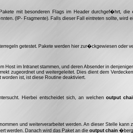
akete mit besonderen Flags im Header durchgef�hrt, die e
ten. (IP- Fragmente). Falls dieser Fall eintreten sollte, wird 
terregeln getestet. Pakete werden hier zur�ckgewiesen oder v
em Host im Intranet stammen, und deren Absender in denjenigen
orrekt zugeordnet und weitergeleitet. Dies dient dem Verdecken
t worden ist, ist diese Routine deaktiviert.
ntersucht. Hierbei entscheidet sich, an welchen
output cha
mmen und weiterverarbeitet werden. An dieser Stelle kann z
liert werden. Danach wird das Paket an die
output chain
�berg