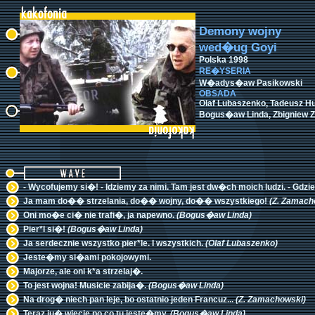
Demony wojny
wed�ug Goyi
Polska 1998
RE�YSERIA
W�adys�aw Pasikowski
OBSADA
Olaf Lubaszenko, Tadeusz Hu
Bogus�aw Linda, Zbigniew 
- Wycofujemy si�! - Idziemy za nimi. Tam jest dw�ch moich ludzi. - Gdzie.
Ja mam do�� strzelania, do�� wojny, do�� wszystkiego!
(Z. Zamach
Oni mo�e ci� nie trafi�, ja napewno.
(Bogus�aw Linda)
Pier*l si�!
(Bogus�aw Linda)
Ja serdecznie wszystko pier*le. I wszystkich.
(Olaf Lubaszenko)
Jeste�my si�ami pokojowymi.
Majorze, ale oni k*a strzelaj�.
To jest wojna! Musicie zabija�.
(Bogus�aw Linda)
Na drog� niech pan leje, bo ostatnio jeden Francuz...
(Z. Zamachowski)
Teraz ju� wiecie po co tu jeste�my.
(Bogus�aw Linda)