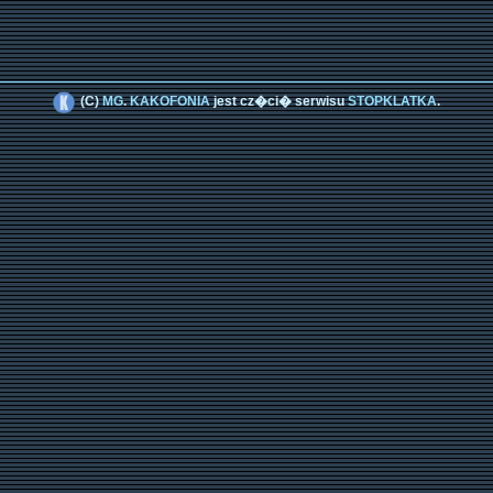
(C)
MG
.
KAKOFONIA
jest cz�ci� serwisu
STOPKLATKA
.