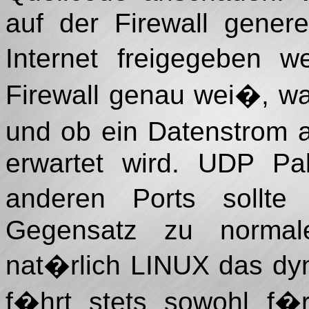
auf der Firewall gener
Internet freigegeben 
Firewall genau wei�, w
und ob ein Datenstrom 
erwartet wird. UDP Pa
anderen Ports sollt
Gegensatz zu normalem
nat�rlich LINUX das dyn
f�hrt stets sowohl f�