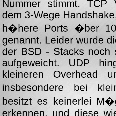
Nummer stimmt. TCP V
dem 3-Wege Handshake, 
h�here Ports �ber 1024
genannt. Leider wurde di
der BSD - Stacks noch s
aufgeweicht. UDP hin
kleineren Overhead un
insbesondere bei kle
besitzt es keinerlei M�
erkennen, und diese wi