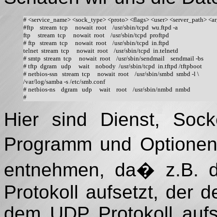
# <service_name> <sock_type> <proto> <flags> <user> <server_path> <args>
#ftp    stream  tcp     nowait  root    /usr/sbin/tcpd  wu.ftpd -a

ftp     stream  tcp     nowait  root    /usr/sbin/tcpd  proftpd

# ftp   stream  tcp     nowait  root    /usr/sbin/tcpd  in.ftpd

telnet  stream  tcp     nowait  root    /usr/sbin/tcpd  in.telnetd

# smtp  stream  tcp     nowait  root    /usr/sbin/sendmail    sendmail -bs   

# tftp  dgram   udp     wait    nobody  /usr/sbin/tcpd  in.tftpd /tftpboot 

# netbios-ssn   stream  tcp     nowait  root    /usr/sbin/smbd  smbd -l \

/var/log/samba -s /etc/smb.conf

# netbios-ns    dgram   udp     wait    root    /usr/sbin/nmbd  nmbd

Hier sind Dienst, Socke
Programm und Optionen 
entnehmen, da� z.B. 
Protokoll aufsetzt, der d
dem UDP Protokoll aufs