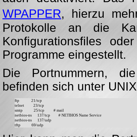
WPAPPER
, hierzu meh
Protokolle an die Ka
Konfigurationsfiles od
Programme eingestellt.
Die Portnummern, die
befinden sich unter UNIX
ftp             21/tcp

telnet          23/tcp

smtp            25/tcp          # mail

netbios-ns      137/tcp         # NETBIOS Name Service

netbios-ns      137/udp
