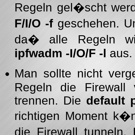
Regeln gel�scht werd
F/I/O -f
geschehen. Um
da� alle Regeln wir
ipfwadm -I/O/F -l
aus.
Man sollte nicht ver
Regeln die Firewal
trennen. Die
default 
richtigen Moment k�n
die Firewall tunneln