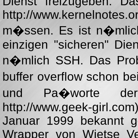
Dienst freizugeben. Da
http://www.kernelnote
m�ssen. Es ist n�mlic
einzigen "sicheren" Die
n�mlich SSH. Das Prob
buffer overflow schon b
und Pa�worte der A
http://www.geek-girl.co
Januar 1999 bekannt ge
Wrapper von Wietse V