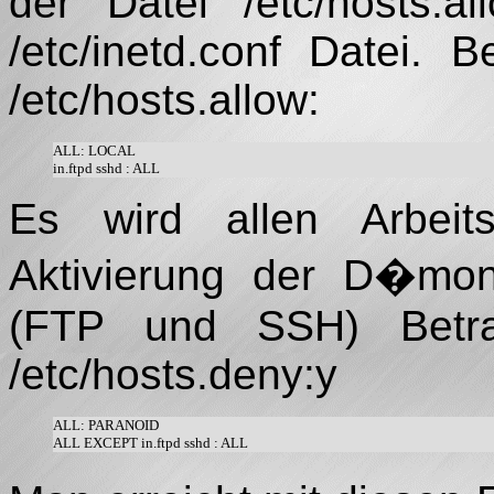
der Datei /etc/hosts.a
/etc/inetd.conf Datei.
/etc/hosts.allow:
ALL: LOCAL

Es wird allen Arbeit
Aktivierung der D�mone
(FTP und SSH) Betr
/etc/hosts.deny:y
ALL: PARANOID 
