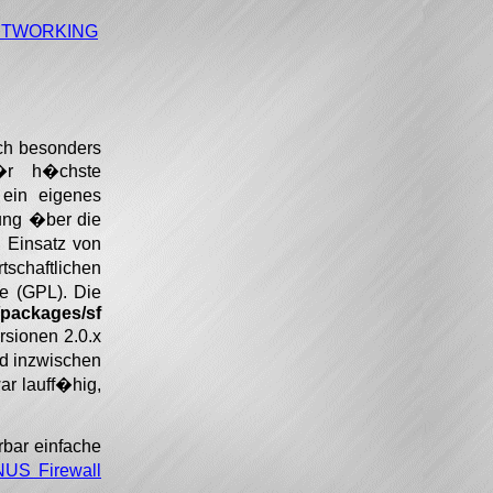
NETWORKING
ich besonders
�r h�chste
 ein eigenes
ung �ber die
 Einsatz von
schaftlichen
se (GPL). Die
/packages/sf
rsionen 2.0.x
nd inzwischen
ar lauff�hig,
rbar einfache
NUS Firewall