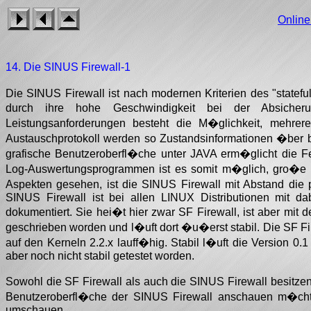
Onlin
14. Die SINUS Firewall-1
Die SINUS Firewall ist nach modernen Kriterien des "statefu
durch ihre hohe Geschwindigkeit bei der Absiche
Leistungsanforderungen besteht die M�glichkeit, mehrere
Austauschprotokoll werden so Zustandsinformationen �ber 
grafische Benutzeroberfl�che unter JAVA erm�glicht die
Log-Auswertungsprogrammen ist es somit m�glich, gro�e Ne
Aspekten gesehen, ist die SINUS Firewall mit Abstand die 
SINUS Firewall ist bei allen LINUX Distributionen mit da
dokumentiert. Sie hei�t hier zwar SF Firewall, ist aber mit d
geschrieben worden und l�uft dort �u�erst stabil. Die SF F
auf den Kerneln 2.2.x lauff�hig. Stabil l�uft die Version 0.1
aber noch nicht stabil getestet worden.
Sowohl die SF Firewall als auch die SINUS Firewall besitz
Benutzeroberfl�che der SINUS Firewall anschauen m�cht
umschauen.