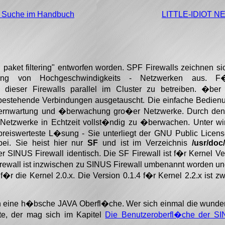
e Suche im Handbuch
LITTLE-IDIOT 
l paket filtering" entworfen worden. SPF Firewalls zeichnen s
rung von Hochgeschwindigkeits - Netzwerken aus. F
 dieser Firewalls parallel im Cluster zu betreiben. �ber
bestehende Verbindungen ausgetauscht. Die einfache Bedien
 Fernwartung und �berwachung gro�er Netzwerke. Durch den
tzwerke in Echtzeit vollst�ndig zu �berwachen. Unter wirt
preiswerteste L�sung - Sie unterliegt der GNU Public Licen
bei. Sie heist hier nur
SF
und ist im Verzeichnis
/usr/doc
er SINUS Firewall identisch. Die SF Firewall ist f�r Kernel Ve
irewall ist inzwischen zu SINUS Firewall umbenannt worden u
 f�r die Kernel 2.0.x. Die Version 0.1.4 f�r Kernel 2.2.x ist zw
en eine h�bsche JAVA Oberfl�che. Wer sich einmal die wunde
e, der mag sich im Kapitel
Die Benutzeroberfl�che der SI