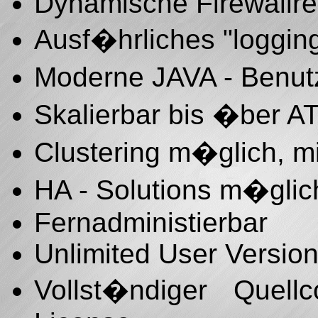
Dynamische Firewallre
Ausf�hrliches "logging
Moderne JAVA - Benut
Skalierbar bis �ber A
Clustering m�glich, mi
HA - Solutions m�glic
Fernadministierbar
Unlimited User Versio
Vollst�ndiger Quell