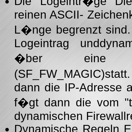
Die Logeintr�ge Di
reinen ASCII- Zeichen
L�nge begrenzt sind.
Logeintrag unddynami
�ber eine b
(SF_FW_MAGIC)statt
dann die IP-Adresse 
f�gt dann die vom "
dynamischen Firewallr
Dynamische Regeln Ei